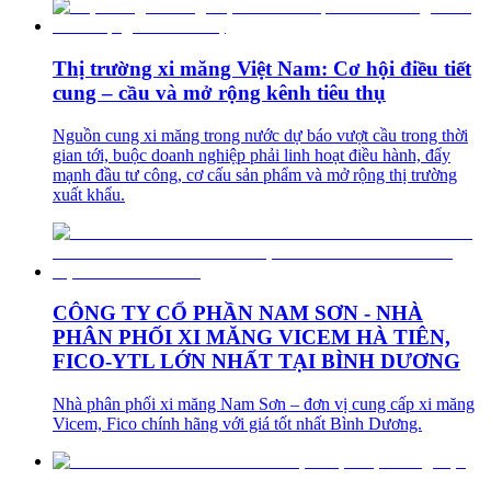
Thị trường xi măng Việt Nam: Cơ hội điều tiết
cung – cầu và mở rộng kênh tiêu thụ
Nguồn cung xi măng trong nước dự báo vượt cầu trong thời
gian tới, buộc doanh nghiệp phải linh hoạt điều hành, đẩy
mạnh đầu tư công, cơ cấu sản phẩm và mở rộng thị trường
xuất khẩu.
CÔNG TY CỔ PHẦN NAM SƠN - NHÀ
PHÂN PHỐI XI MĂNG VICEM HÀ TIÊN,
FICO-YTL LỚN NHẤT TẠI BÌNH DƯƠNG
Nhà phân phối xi măng Nam Sơn – đơn vị cung cấp xi măng
Vicem, Fico chính hãng với giá tốt nhất Bình Dương.