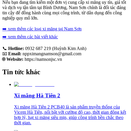
Nếu bạn đang tìm kiếm một đơn vị cung cấp xi măng uy tín, giá tốt
và dịch vụ tận tâm tại Bình Dương, Nam Sơn chính là đối tác đáng
tin cậy để đồng hành cùng mọi công trình, từ dân dụng đến công
nghiệp quy mô lớn.
➡️ xem thêm các loại xi măng tại Nam Sơn
➡️ xem thêm các bài viết khác
📞
Hotline:
0932 687 219 (Huỳnh Kim Anh)
📧
Email:
nppximangnamson@gmail.com
🌐
Website:
https://namsonjsc.vn
Tin tức khác
Xi măng Hà Tiên 2
Xi măng Hà Tiên 2 PCB40 là sản phẩm truyền thống của
Vicem Hà Tiên, nổi bật với cường độ cao, thời gian đông kết
hợp lý, hạt xi măng siêu mịn, giúp công trình bền chắc theo
thời gian.