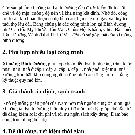
Các sản phẩm xi măng tại Bình Dương đều được kiểm định chặt
chẽ về độ mịn, cường độ nén và khả năng kết dính. Nhờ đó, công
trình sau khi hoàn thiện có độ bền cao, hạn chế nứt gãy và duy trì
tuổi thọ lâu dài. Bằng chứng là các công trình lớn tại Bình dương
như Cao tốc Mỹ Phước-Tân Vạn, Chùa Hội Khánh, Chùa Bà Thiên
Hậu, Đường Vành đai 4 TP.HCM... đều có sự góp mặt của xi măng
bình dương.
2. Phù hợp nhiều loại công trình
Xi măng Bình Dương
phù hợp cho nhiều loại hình công trình khác
nhau như: nhà ở cấp 1 cấp 2, cấp 3, cấp 4, nhà phố, biệt thự, nhà
xưởng, kho bãi, khu công nghiệp cũng như các công trình hạ tầng
kỹ thuật quy mô lớn.
3. Giá thành ổn định, cạnh tranh
Nhờ hệ thống phân phối của Nam Sơn mà nguồn cung ổn định, giá
xi măng tại Bình Dương luôn duy trì ở mức hợp lý, giúp chủ đầu tư
dễ dàng kiểm soát chi phí và tối ưu ngân sách xây dựng. Đảm bảo
công trình đúng tiến độ
4. Dễ thi công, tiết kiệm thời gian