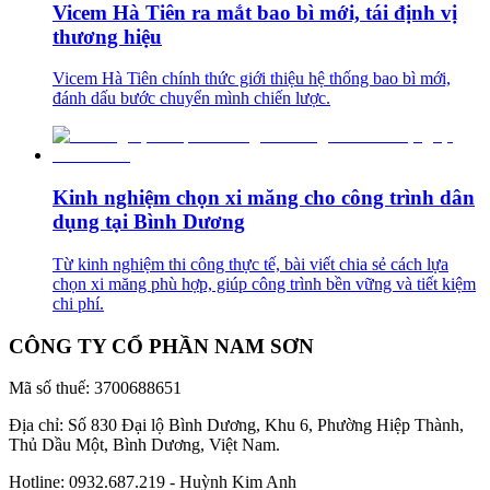
Vicem Hà Tiên ra mắt bao bì mới, tái định vị
thương hiệu
Vicem Hà Tiên chính thức giới thiệu hệ thống bao bì mới,
đánh dấu bước chuyển mình chiến lược.
Kinh nghiệm chọn xi măng cho công trình dân
dụng tại Bình Dương
Từ kinh nghiệm thi công thực tế, bài viết chia sẻ cách lựa
chọn xi măng phù hợp, giúp công trình bền vững và tiết kiệm
chi phí.
CÔNG TY CỔ PHẦN NAM SƠN
Mã số thuế: 3700688651
Địa chỉ: Số 830 Đại lộ Bình Dương, Khu 6, Phường Hiệp Thành,
Thủ Dầu Một, Bình Dương, Việt Nam.
Hotline:
0932.687.219
- Huỳnh Kim Anh