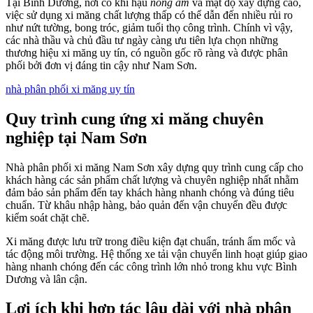
Tại Bình Dương, nơi có khí hậu
nóng ẩm
và mật độ xây dựng cao,
việc sử dụng xi măng chất lượng thấp có thể dẫn đến nhiều rủi ro
như nứt tường, bong tróc, giảm tuổi thọ công trình. Chính vì vậy,
các nhà thầu và chủ đầu tư ngày càng ưu tiên lựa chọn những
thương hiệu xi măng uy tín, có nguồn gốc rõ ràng và được phân
phối bởi đơn vị đáng tin cậy như Nam Sơn.
nhà phân phối xi măng uy tín
Quy trình cung ứng xi măng chuyên
nghiệp tại Nam Sơn
Nhà phân phối xi măng Nam Sơn xây dựng quy trình cung cấp cho
khách hàng các sản phẩm chất lượng và chuyên nghiệp nhất nhằm
đảm bảo sản phẩm đến tay khách hàng nhanh chóng và đúng tiêu
chuẩn. Từ khâu nhập hàng, bảo quản đến vận chuyển đều được
kiểm soát chặt chẽ.
Xi măng được lưu trữ trong điều kiện đạt chuẩn, tránh ẩm mốc và
tác động môi trường. Hệ thống xe tải vận chuyển linh hoạt giúp giao
hàng nhanh chóng đến các công trình lớn nhỏ trong khu vực Bình
Dương và lân cận.
Lợi ích khi hợp tác lâu dài với nhà phân