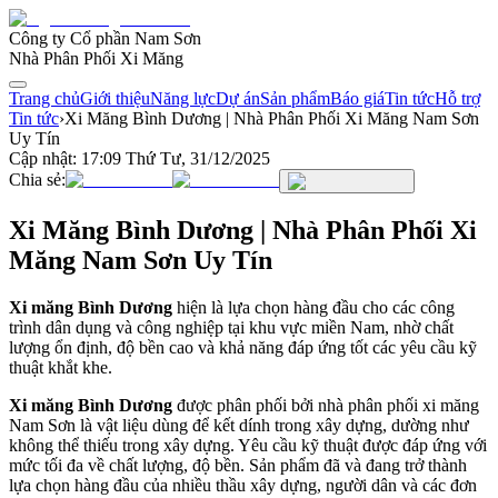
Công ty Cổ phần Nam Sơn
Nhà Phân Phối Xi Măng
Trang chủ
Giới thiệu
Năng lực
Dự án
Sản phẩm
Báo giá
Tin tức
Hỗ trợ
Tin tức
›
Xi Măng Bình Dương | Nhà Phân Phối Xi Măng Nam Sơn
Uy Tín
Cập nhật:
17:09 Thứ Tư, 31/12/2025
Chia sẻ:
Xi Măng Bình Dương | Nhà Phân Phối Xi
Măng Nam Sơn Uy Tín
Xi măng Bình Dương
hiện là lựa chọn hàng đầu cho các công
trình dân dụng và công nghiệp tại khu vực miền Nam, nhờ chất
lượng ổn định, độ bền cao và khả năng đáp ứng tốt các yêu cầu kỹ
thuật khắt khe.
Xi măng Bình Dương
được phân phối bởi nhà phân phối xi măng
Nam Sơn là vật liệu dùng để kết dính trong xây dựng, dường như
không thể thiếu trong xây dựng. Yêu cầu kỹ thuật được đáp ứng với
mức tối đa về chất lượng, độ bền. Sản phẩm đã và đang trở thành
lựa chọn hàng đầu của nhiều thầu xây dựng, người dân và các đơn