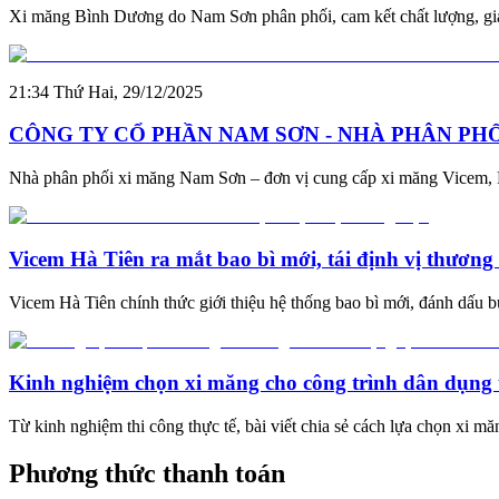
Xi măng Bình Dương do Nam Sơn phân phối, cam kết chất lượng, giá
21:34 Thứ Hai, 29/12/2025
CÔNG TY CỔ PHẦN NAM SƠN - NHÀ PHÂN PHỐ
Nhà phân phối xi măng Nam Sơn – đơn vị cung cấp xi măng Vicem, F
Vicem Hà Tiên ra mắt bao bì mới, tái định vị thương
Vicem Hà Tiên chính thức giới thiệu hệ thống bao bì mới, đánh dấu 
Kinh nghiệm chọn xi măng cho công trình dân dụng
Từ kinh nghiệm thi công thực tế, bài viết chia sẻ cách lựa chọn xi mă
Phương thức thanh toán