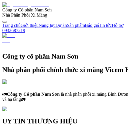
Công ty Cổ phần Nam Sơn
Nhà Phân Phối Xi Măng
Trang chủ
Giới thiệu
Năng lực
Dự án
Sản phẩm
Báo giá
Tin tức
Hỗ trợ
0932687219
Công ty cổ phần Nam Sơn
Nhà phân phối chính thức xi măng Vicem 
🔊
🚛
Công ty Cổ phần Nam Sơn
là nhà phân phối
xi măng Bình Dươ
và hạ tầng🚛
UY TÍN THƯƠNG HIỆU