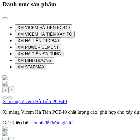
Danh mục sản phẩm
XM VICEM HÀ TIÊN PCB40
XM VICEM HÀ TIÊN XÂY TÔ
XM HÀ TIÊN 2 PCB40
XM POWER CEMENT
XM HÀ TIÊN ĐA DỤNG
XM BÌNH DƯƠNG
XM STARMAX
‹
›
Xi măng Vicem Hà Tiên PCB40
Xi măng Vicem Hà Tiên PCB40 chất lượng cao, phù hợp cho xây dự
Giá:
Liên hệ
Liên hệ để được giá tốt