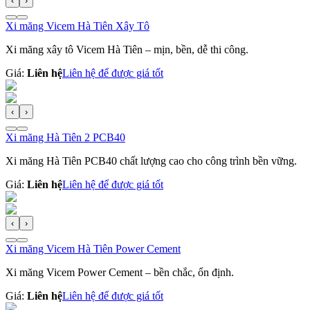
‹
›
Xi măng Vicem Hà Tiên Xây Tô
Xi măng xây tô Vicem Hà Tiên – mịn, bền, dễ thi công.
Giá:
Liên hệ
Liên hệ để được giá tốt
‹
›
Xi măng Hà Tiên 2 PCB40
Xi măng Hà Tiên PCB40 chất lượng cao cho công trình bền vững.
Giá:
Liên hệ
Liên hệ để được giá tốt
‹
›
Xi măng Vicem Hà Tiên Power Cement
Xi măng Vicem Power Cement – bền chắc, ổn định.
Giá:
Liên hệ
Liên hệ để được giá tốt