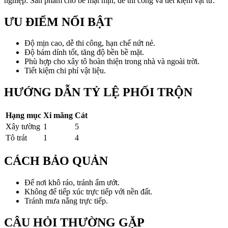
nghiệp. Sản phẩm cho bề mặt mịn, dễ thi công và tiết kiệm vật tư.
ƯU ĐIỂM NỔI BẬT
Độ mịn cao, dễ thi công, hạn chế nứt nẻ.
Độ bám dính tốt, tăng độ bền bề mặt.
Phù hợp cho xây tô hoàn thiện trong nhà và ngoài trời.
Tiết kiệm chi phí vật liệu.
HƯỚNG DẪN TỶ LỆ PHỐI TRỘN
Hạng mục
Xi măng
Cát
Xây tường
1
5
Tô trát
1
4
CÁCH BẢO QUẢN
Để nơi khô ráo, tránh ẩm ướt.
Không để tiếp xúc trực tiếp với nền đất.
Tránh mưa nắng trực tiếp.
CÂU HỎI THƯỜNG GẶP