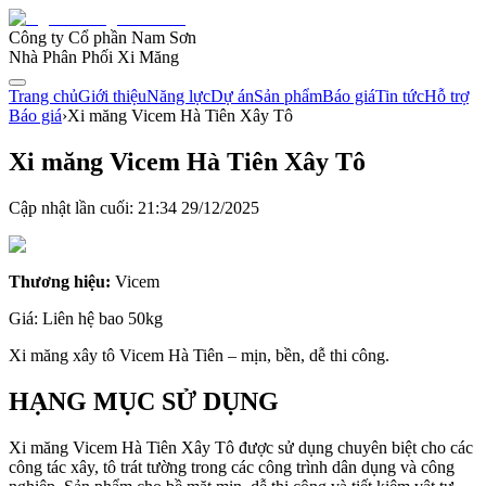
Công ty Cổ phần Nam Sơn
Nhà Phân Phối Xi Măng
Trang chủ
Giới thiệu
Năng lực
Dự án
Sản phẩm
Báo giá
Tin tức
Hỗ trợ
Báo giá
›
Xi măng Vicem Hà Tiên Xây Tô
Xi măng Vicem Hà Tiên Xây Tô
Cập nhật lần cuối:
21:34 29/12/2025
Thương hiệu:
Vicem
Giá:
Liên hệ
bao 50kg
Xi măng xây tô Vicem Hà Tiên – mịn, bền, dễ thi công.
HẠNG MỤC SỬ DỤNG
Xi măng Vicem Hà Tiên Xây Tô được sử dụng chuyên biệt cho các
công tác xây, tô trát tường trong các công trình dân dụng và công